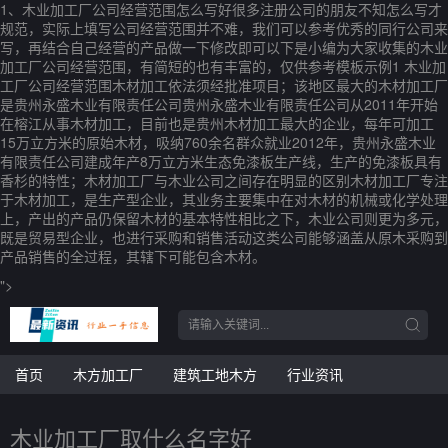
1、木业加工厂公司经营范围怎么写好很多注册公司的朋友不知怎么写才
规范，实际上填写公司经营范围并不难，我们可以参考优秀的同行公司来
写，再结合自己经营的产品做一下修改即可以下是小编为大家收集的木业
加工厂公司经营范围，有简短的也有丰富的，仅供参考模板示例1 木业加
工厂公司经营范围木材加工依法须经批准项目；该地区最大的木材加工厂
是贵州永盛木业有限责任公司贵州永盛木业有限责任公司从2011年开始
在榕江从事木材加工，目前也是贵州木材加工最大的企业，每年可加工
15万立方米的原始木材，吸纳760余名群众就业2012年，贵州永盛木业
有限责任公司建成年产8万立方米生态免漆板生产线，生产的免漆板具有
香杉的特性；木材加工厂与木业公司之间存在明显的区别木材加工厂专注
于木材加工，是生产型企业，其业务主要集中在对木材的机械或化学处理
上，产出的产品仍保留木材的基本特性相比之下，木业公司则更为多元，
既是贸易型企业，也进行采购和销售活动这类公司能够涵盖从原木采购到
产品销售的全过程，其辖下可能包含木材。
">
首页
木方加工厂
建筑工地木方
行业资讯
木业加工厂取什么名字好