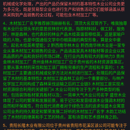
机械或化学处理，产出的产品仍保留木材的基本特性木业公司业务更
为多元化，既是贸易型企业也进行生产和销售活动它们能够涵盖从原
木采购到产品销售的全过程，可能包含木材加工厂等。
4、木材加工厂名字推荐赫顶赫赫有名，顶顶大名双管齐下，唯我独尊
有木业行业领头羊的意思优林优代表游，指原材料好，做工好，服务
好，林是森林，也代表好的林业产品木桂英谐音穆桂英，这是家喻户
晓的人物，也是中国通俗文学中巾帼英雄的典型形象，算是女中豪
杰，起名木桂英希望能；2 黔西南华林木业 黔西南华林木业是一家专
业从事木材加工和销售的企业，产品涵盖家具木材板材等该企业以其
高品质的产品和良好的市场口碑，在行业内具有较大的影响力3 贵州
金林木材加工厂 贵州金林木材加工厂位于贵州省的木材资源富集区，
主要从事木材的采伐和加工该厂拥有完善的生产流程和丰富的；1 木
材加工厂主要通过机械或化学方法对木材进行加工，处理后的产品保
留了木材的基本特性2 木材加工是森林工业的一个重要部分，与林产
化学加工共同构成了森林采伐运输之后的工业链3 木材加工是实现木
材资源综合利用的关键部门4 木业公司则专注于生产多种类型的板
材，包括装饰板材家具板材以及；一简单大气木业公司名字 盛世木业
体现了公司的繁荣和发展前景，易于记忆和发音绿源木业强调木材的
自然和环保属性，符合现代消费者对于绿色生活的追求恒盛木业寓意
公司业务的持久稳定和繁荣发展二好听的木材加工厂名字 木韵工坊结
合了木材的韵律美和手工艺的特点，富有诗意和艺术感林海之韵。
5、贵阳长隆木业有限公司位于贵州省贵阳市花溪区该公司可能专注于