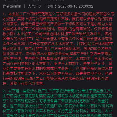
作者:admin
人气：0
更新：2025-09-16 20:30:32
1、木业加工厂公司经营范围怎么写好很多注册公司的朋友不知怎么写
才规范，实际上填写公司经营范围并不难，我们可以参考优秀的同行
公司来写，再结合自己经营的产品做一下修改即可以下是小编为大家
收集的木业加工厂公司经营范围，有简短的也有丰富的，仅供参考模
板示例1 木业加工厂公司经营范围木材加工依法须经批准项目；该地
区最大的木材加工厂是贵州永盛木业有限责任公司贵州永盛木业有限
责任公司从2011年开始在榕江从事木材加工，目前也是贵州木材加工
最大的企业，每年可加工15万立方米的原始木材，吸纳760余名群众
就业2012年，贵州永盛木业有限责任公司建成年产8万立方米生态免
漆板生产线，生产的免漆板具有香杉的特性；木材加工厂与木业公司
之间存在明显的区别木材加工厂专注于木材加工，是生产型企业，其
业务主要集中在对木材的机械或化学处理上，产出的产品仍保留木材
的基本特性相比之下，木业公司则更为多元，既是贸易型企业，也进
行采购和销售活动这类公司能够涵盖从原木采购到产品销售的全过
程，其辖下可能包含木材。
2、以下是一些临沂木板厂生产厂家临沂宏亮木业专注于密度板生产，
主营密度板三聚氰胺贴面密度板三聚氰胺木板配备高性能双面压机及
芬兰进口不锈钢版面，可承接各类三聚氰胺板材定制加工，质量稳
定，是三聚氰胺板材加工的优选厂家山东临沂山禾木业有限公司 临沂
林东木业有限公司主营实木板材，采用完整木材制成，坚固耐；木业
厂需要的设备主要包括木材加工设备干燥设备以及质量检测与控制设