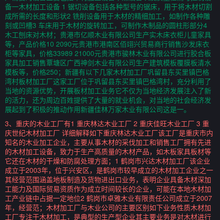
备一木材加工设备 1 锯切设备包括各种型号的锯床，用于将木材切割
成所需的长度和形状2 铣削设备用于木材的精细加工，如制作各种雕
刻或凹槽3 车床用于木材的旋转加工，可制作木制品的圆柱形部分4
木工刨床对木材；贵港市亿顺木业有限公司生产实木床衣柜儿童家具
等，产品价格10 2090元贵港市港南区佰翊兴贸易商行销售沙发床衣
柜等家具，价格33989 21000元贵港市骏林木业有限公司进行胶合板
家具加工销售覃塘区广西神剑木业有限公司生产建筑模板覆膜板清水
模板等，价格250；新疆有以下几家木材加工厂巩留县东买里镇巴格
湾村板材加工厂这家工厂位于巩留县东买里镇巴格湾村，充分利用了
当地的资源优势，开展板材加工业务它不仅为当地经济发展注入了新
的活力，还为周边百姓提供了大量的就业机会，对当地的社会经济发
展起到了积极的推动作用新疆佳林万家木业有限公司这是一。
3、重庆的木业工厂有1 重庆林达木业工厂 2 重庆佳旺木业工厂 3 重
庆世纪木材加工厂 详细解释如下重庆林达木业工厂该工厂是重庆市内
知名的木业加工企业，主要从事木材的采伐加工和销售工厂拥有先进
的木材加工设备，致力于生产高质量的木材产品，如木板家具板材等
它还在木材的干燥和防腐处理方面；1 鹤岗市兴达木材加工厂该企业
成立于2003年，位于兴安区，是鹤岗市较早成立的木材加工企业之一
其经营范围涵盖地板制造及货物进出口业务，表明企业具备木材深加
工能力及国际贸易资质作为成立时间较长的企业，可能在本地木材加
工产业链中占据一定地位2 鹤岗市卓雅木业有限责任公司成立于2007
年，经营范；木材加工厂与木业公司的主要区别如下业务性质木材加
工厂专注于木材加工，是典型的生产型企业其主要业务是对木材进行