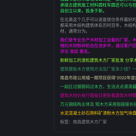
承接古建筑施工材料圆柱车圆还可以与
自创立以来，投身于新。
在北美这个几乎可以说是居住条件最好的大
都采用木结构建筑体系历时百年，木结
材，通常分为。
我们是专业生产木材加工设备的厂家，
械的木材粉碎机也在进步中，通过客户回
评论 收起 匿名。
新鲜加工的澳松建筑木方厂家批发 分享
建筑模板木方使用方法及厂家多少钱？一
南昌市政公用城一期项目获得“2022年
一起扛过钢管码过木方，生活点点滴滴最
建筑木材价格行情每日更新看建筑木材模
万元钢结构主体及 短木方采用指接接长
水泥混凝土砂石熟料矿渣粉木方加气块
标签：
南昌建筑木方厂家