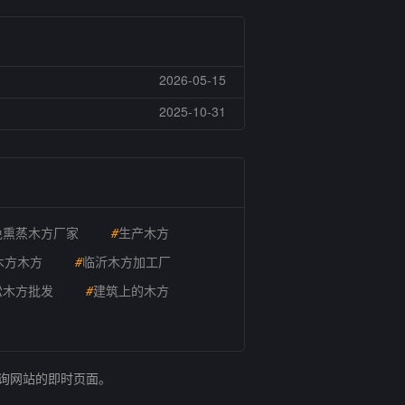
2026-05-15
2025-10-31
免熏蒸木方厂家
#
生产木方
木方木方
#
临沂木方加工厂
松木方批发
#
建筑上的木方
查询网站的即时页面。