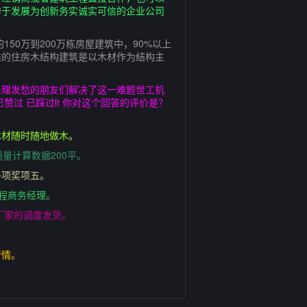
力于发展为创新务实诚实可信的企业公司
50万到200万栋房屋建筑中，90%以上
准的住房木结构建筑是以木材作为结构主
处理发愁的朋友们解决了这一难题世工机
过 已踩过lt 你对这个回答的评价是？
木材随时随地做木。
量计算数据200平。
多项奖项五。
工程商务经理。
厂家的调度发货。
行情。