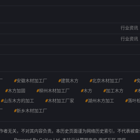
行业资讯
行业资讯
厂
#
安徽木材加工厂
#
建筑木方
#
北京木材加工厂
#
#
木方加固
#
柳州木材加工厂
#
木方
#
加工木方
#
#
山东木方的加工
#
木材加工厂家
#
湖州木方加工
#
落叶
厂
#
新乡木材加工厂
的作者无关，不对其内容负责。本历史页面谨为网络历史索引，不代表被
Powered By
CeYun Ltd.
本站云计算服务由
壹贰互联
提供