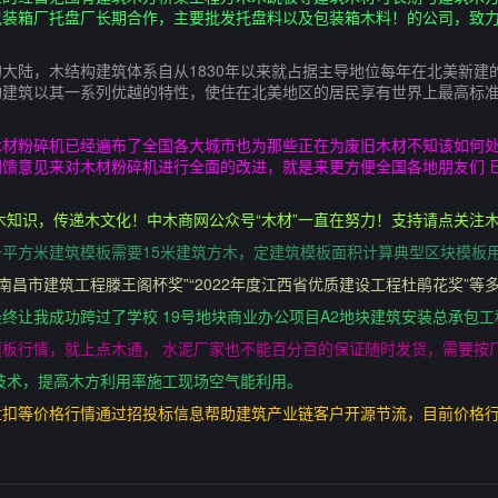
包装箱厂托盘厂长期合作，主要批发托盘料以及包装箱木料！的公司，致
陆，木结构建筑体系自从1830年以来就占据主导地位每年在北美新建的1
构建筑以其一系列优越的特性，使住在北美地区的居民享有世界上最高标
木材粉碎机已经遍布了全国各大城市也为那些正在为废旧木材不知该如何
馈意见来对木材粉碎机进行全面的改进，就是来更方便全国各地朋友们 已赞
木知识，传递木文化！中木商网公众号“木材”一直在努力！支持请点关注
平方米建筑模板需要15米建筑方木，定建筑模板面积计算典型区块模板用
度南昌市建筑工程滕王阁杯奖”“2022年度江西省优质建设工程杜鹃花奖”等
终让我成功跨过了学校 19号地块商业办公项目A2地块建筑安装总承包
板行情，就上点木通， 水泥厂家也不能百分百的保证随时发货，需要按
技术，提高木方利用率施工现场空气能利用。
盘扣等价格行情通过招投标信息帮助建筑产业链客户开源节流，目前价格