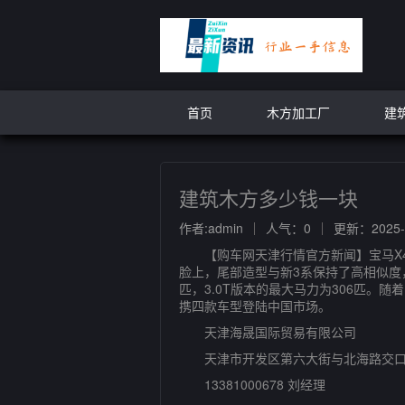
首页
木方加工厂
建
建筑木方多少钱一块
作者:admin
人气：0
更新：2025-1
【购车网天津行情官方新闻】宝马X4是
脸上，尾部造型与新3系保持了高相似度，侧
匹，3.0T版本的最大马力为306匹。
携四款车型登陆中国市场。
天津海晟国际贸易有限公司
天津市开发区第六大街与北海路交
13381000678 刘经理