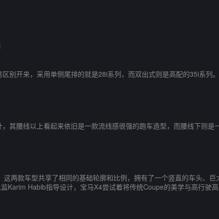
口
别开来，采用单侧尾排的就是28i系列，而双出式则是高配的35i系列
，其腰线以上看起来依旧是一款流线感很强的跑车造型，而腰线下则是一
。这两款车型共享了相同的基础轮廓和比例，拥有了一个竖直的车头、巨
arim Habib指导设计，宝马X4尝试着将传统Coupe的美学与高行