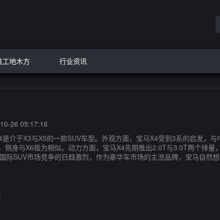
筑工地木方
行业资讯
0-26 05:17:16
介于X3与X5的一款SUV车型。外观方面，宝马X4受到3系的启发，
身与X6极为相似。动力方面，宝马X4先期推出2.0T与3.0T两个排量，其
随着国际SUV市场竞争的日趋激烈，作为豪华车市场的主流品牌，宝马自然想再
口