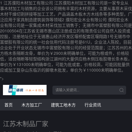
1 江苏濮阳木材加工有限公司 江苏濮阳木材加工有限公司是一家专业从
事木材加工与销售的企业该公司拥有丰富的木材资源，主要从事原木采伐
木材干燥切割拼接等加工工艺，产品涵盖木板木方木线条等多种类型，广
泛应用于家具制造建筑装饰等领域2 濮阳宏业木业有限公司 濮阳宏业木
业有限公司是一家集成木材采伐加工销售于；无锡市中富塑胶有限公司是
20100504在江苏省无锡市惠山区注册成立的有限责任公司自然人投资或
控股，注册地址位于无锡惠山经济开发区堰桥配套区堰翔路1号无锡市中
富塑胶有限公司的统一社会信用代码注册号是61U，企业法人陈姣，目前
企业处于开业状态无锡市中富塑胶有限公司的经营范围是；江苏苏州的木
方杨木条隔断龙骨，单价为￥2900未明确单位，可能为根或件，价格较
低，适合隔断等轻型结构浙江湖州的大量供应杨木侧压板胶墩长条木板，
单价为￥131000未明确单位，可能为批或套，价格较高，可能因批量供
应或加工复杂山东临沂的脚墩木批发，单价为￥110000未明确单位。
">
首页
木方加工厂
建筑工地木方
行业资讯
江苏木制品厂家