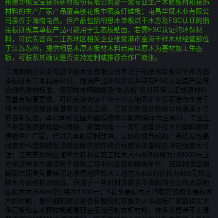
州德华兔宝宝装饰新材股份有限公司是一家专业生产木质板材和装饰
材料的生产厂家产品覆盖刨花板中密度纤维板；屯昌华斌木业有限公
司虽位于海南屯昌，但产品包括相思木单板烘干木方及FSC认证的指
接板拼板其单板产品可能用于生态板贴面，若需FSC认证的环保材
料，可优先咨询二江苏地区相关企业张家港市金港千祥木材经营部位
于江苏苏州，提供相思木原木板材木料若需以原木为基材加工生态
板，可联系其确认是否支持定制或推荐合作厂商张。
二海南地区企业屯昌华斌木业有限公司专注于相思木单板烘干木方指
接板拼板等家具原材料，强调产品环保健康并持有FSC认证其产品符
合绿色建材标准，但同样未明确提及“生态板”若对环保认证或原材料
质量有较高要求，可优先咨询该企业三江苏地区企业张家港市金港千
祥木材经营部张家港市金港达之源；江苏百新塑业有限公司隶属于江
苏百新集团，本公司引进国外塑模技术以聚丙烯pp为主原料，专业生
产新型阻燃建筑塑料模板，是国内唯一一家引进国外技术的塑料建筑
模板生产厂家，经过几年的研制改进，最终形成目前的产品低发泡高
强度塑料建筑模板该模板刚性塑性结合强度高重量轻抗冲击强度大可
锯；江苏苏州地区加拿大铁杉建筑工程木方4x6的价格为138000元立
方米这种木方通常用于建筑工程中的支撑和模板制作，因其材质坚硬
耐腐蚀而备受青睐河北承德地区松木工地方木4x6的价格为980元根这
种木方价格相对较低，适用于一些对材质要求不高的场合山西太原地
区松木木方4x6的价格为1100元；3看多层板木方的胶在选购多层板木
方的时候，要仔细观察它是否有脱胶的现象防火多层板厂家直销实木
多层板和实木颗粒板都是现在很流行的衣柜材料，许多消费者不太清