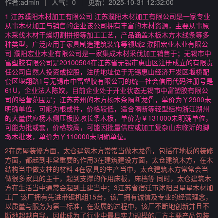
作者:admin
人气：0
更新：2025-10-31 12:32:00
1 江苏濮阳木材加工有限公司 江苏濮阳木材加工有限公司是一家专业
从事木材加工与销售的企业该公司拥有丰富的木材资源，主要从事原
木采伐木材干燥切割拼接等加工工艺，产品涵盖木板木方木线条等多
种类型，广泛应用于家具制造建筑装饰等领域2 濮阳宏业木业有限公
司 濮阳宏业木业有限公司是一家集成木材采伐加工销售于；无锡市中
富塑胶有限公司是20100504在江苏省无锡市惠山区注册成立的有限责
任公司自然人投资或控股，注册地址位于无锡惠山经济开发区堰桥配
套区堰翔路1号无锡市中富塑胶有限公司的统一社会信用代码注册号是
61U，企业法人陈姣，目前企业处于开业状态无锡市中富塑胶有限公
司的经营范围是；江苏苏州的木方杨木条隔断龙骨，单价为￥2900未
明确单位，可能为根或件，价格较低，适合隔断等轻型结构浙江湖州
的大量供应杨木侧压板胶墩长条木板，单价为￥131000未明确单位，
可能为批或套，价格较高，可能因批量供应或加工复杂山东临沂的脚
墩木批发，单价为￥110000未明确单位。
2在房屋装修方面，太仓建筑木方常常当做木龙骨，包括在地板的装修
方面，都起到非常重要的作用3在建筑建设方面，太仓建筑木方，在木
结构当中做支柱的材料 4在家具的生产当中，太仓建筑木方常常会当
做很多家具的主干，起到支撑的作用床板，床档等 同时，太仓建筑木
方在生活当中通常会起到土建当中；3江苏省宿迁市沭阳县星星木材加
工厂 该厂拥有先进带锯机组15台，该厂拥有诚信及专业的经营理念，
以质量与服务为第一标准，在发展的过程中，该厂不断地创新并且不
断地超越自我，因此成为了行业中最具实力规模的厂方主要产品包装