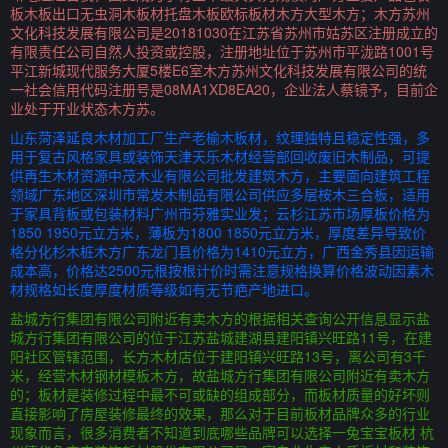
板木板出口无虫洞木板材托盘木板欧标板材木方大型木方；木方苏州
文化科技发展有限公司是20181030在江苏省苏州市姑苏区注册成立的
有限责任公司自然人投资或控股，注册地址位于苏州市平泷路1001号
平江新城现代服务大厦5楼E6室木方苏州文化科技发展有限公司的统
一社会信用代码注册号是08MA1XD8EA20，企业法人蔡镜予，目前企
业处于开业状态木方苏。
山东菏泽延良木材加工厂生产老榆木板材，纹理独特且稳定性强，多
用于复古风格家具或装饰天津天乐木材经营部回收废旧木制品，可提
供再生木材资源中茂木业有限公司批发建筑木方，主要面向建筑工程
领域广东地区深圳市常发木制品有限公司供应多层桉木三合板，适用
于家具背板或包装材料广州市芬雅实业发；云杉江苏市场厚板价格为
1850 1950元立方米，薄板为1800 1850元立方米，厚度差异导致价
格分化杉木桩木方广东龙门县价格为1410元立方，广西金秀县因运输
成本高，价格达2500元根按根计价时需注意规格换算价格波动因素木
材规格如长度厚度材质等级如有无节疤产地进口。
盐城方行集团有限公司附近有卖木方的根据相关查询公开信息显示盐
城方行集团有限公司的位于江苏盐城建湖县建阳镇兴旺路11号，在建
阳社区管辖范围，长方木材店位于建阳镇兴旺路13号，离公司有3千
米，经营木材钢材模板木方，故盐城方行集团有限公司附近有卖木方
的；板材是装修过程中最不可或缺的组成部分，而板材质量的好坏则
直接影响了房屋装修最终的效果，那么对于目前板材品牌众多的行业
现象而言，很多消费者不知道到底哪些品牌可以选择一兔宝宝板材 杭