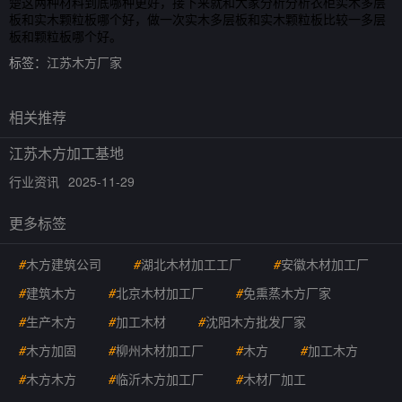
楚这两种材料到底哪种更好，接下来就和大家分析分析衣柜实木多层
板和实木颗粒板哪个好，做一次实木多层板和实木颗粒板比较一多层
板和颗粒板哪个好。
标签：
江苏木方厂家
相关推荐
江苏木方加工基地
行业资讯
2025-11-29
更多标签
#
木方建筑公司
#
湖北木材加工工厂
#
安徽木材加工厂
#
建筑木方
#
北京木材加工厂
#
免熏蒸木方厂家
#
生产木方
#
加工木材
#
沈阳木方批发厂家
#
木方加固
#
柳州木材加工厂
#
木方
#
加工木方
#
木方木方
#
临沂木方加工厂
#
木材厂加工