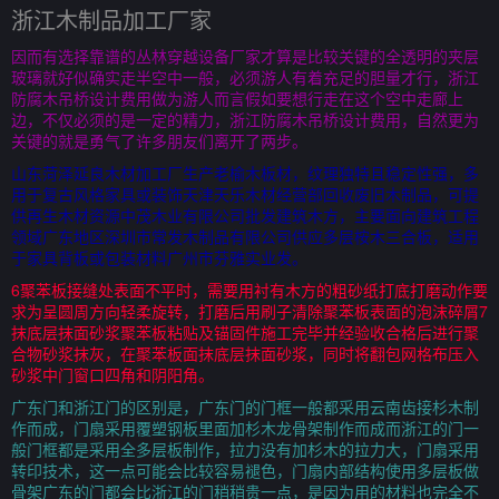
浙江木制品加工厂家
因而有选择靠谱的丛林穿越设备厂家才算是比较关键的全透明的夹层
玻璃就好似确实走半空中一般，必须游人有着充足的胆量才行，浙江
防腐木吊桥设计费用做为游人而言假如要想行走在这个空中走廊上
边，不仅必须的是一定的精力，浙江防腐木吊桥设计费用，自然更为
关键的就是勇气了许多朋友们离开了两步。
山东菏泽延良木材加工厂生产老榆木板材，纹理独特且稳定性强，多
用于复古风格家具或装饰天津天乐木材经营部回收废旧木制品，可提
供再生木材资源中茂木业有限公司批发建筑木方，主要面向建筑工程
领域广东地区深圳市常发木制品有限公司供应多层桉木三合板，适用
于家具背板或包装材料广州市芬雅实业发。
6聚苯板接缝处表面不平时，需要用衬有木方的粗砂纸打底打磨动作要
求为呈圆周方向轻柔旋转，打磨后用刷子清除聚苯板表面的泡沫碎屑7
抹底层抹面砂浆聚苯板粘贴及锚固件施工完毕并经验收合格后进行聚
合物砂浆抹灰，在聚苯板面抹底层抹面砂浆，同时将翻包网格布压入
砂浆中门窗口四角和阴阳角。
广东门和浙江门的区别是，广东门的门框一般都采用云南齿接杉木制
作而成，门扇采用覆塑钢板里面加杉木龙骨架制作而成而浙江的门一
般门框都是采用全多层板制作，拉力没有加杉木的拉力大，门扇采用
转印技术，这一点可能会比较容易褪色，门扇内部结构使用多层板做
骨架广东的门都会比浙江的门稍稍贵一点，是因为用的材料也完全不