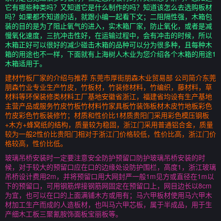
它有哪些种类吗？又知道它是什么制作的吗？知道该怎么去选购板材
吗？如果都不知道的话，就跟小编一起看下文；二阻隔性强，木箱包
装的目的是为了阻止氧气的进入，实木箱厂家，防止氧化，或者是减
慢氧化速度，三抗冲击性好，在运输过程中，会有冲击的时候，所以
木箱正好可以很好的减少碰击木箱的品种可以分为很多种，且每种木
箱的用途也不一样，下面就有上海树人木业为您介绍各个木箱的用途1
木箱适用于。
建材竹板厂家的介绍与推荐 东莞市厚街朋森木业贸易部 公司简介东莞
朋森竹业专业生产竹皮，竹板材，竹装修材料，竹编织，藤材料，草
材料等环保装修类材料工厂基地安徽省浙江，福建省均设有生产基地
主营产品或服务竹皮竹板竹材料竹家具板竹装饰板材木皮竹地板彩色
竹皮彩色竹板装修竹；材质和性价比1材质贵阳门采用彩色模压钢板
+木方+蜂窝纸的结构，质量较为稳固，浙江门采用普通铝合金，质量
较为一般2性价比贵阳门相对于浙江门价格较低，性价比高，浙江门价
格较高，性价比低。
玻璃吊桥安装时一定要注意安全防护预留口防护玻璃吊桥安装的时
候，对于较大的预留口应在口的边缘处设防护围栏，高度1，浙江玻璃
吊桥设计费用2m，并将预留口用大网封严一般1m见方或直径在1m以
下的预留口，可用钢筋焊接钢筋网固定在预留口上，网目边长以8cm
为宜，也可以在口的上面满铺木方或用有；马六甲板材使用马六甲木
材加工生产而成的人造板材，也叫马六甲芯板，属于半成品，用于生
产细木工板三聚氰胺饰面板宝丽板等。