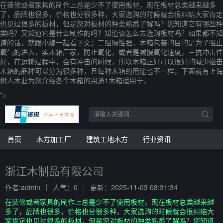
在装修或者家具的制作上总是少不了使用板材，现在板材总类越来越多
了，品牌也很多，价格也分很多种，大家选购的时候就会很纠结大家肯定
也见过很多的板材，但是您对板材的种类熟悉了解吗？您知道它有哪些种
类吗？又知道它是什么制作的吗？知道该怎么去选购板材吗？如果都不知
道的话，就跟小编一起看下文；二阻隔性强，木箱包装的目的是为了阻止
氧气的进入，实木箱厂家，防止氧化，或者是减慢氧化速度，三抗冲击性
好，在运输过程中，会有冲击的时候，所以木箱正好可以很好的减少碰击
木箱的品种可以分为很多种，且每种木箱的用途也不一样，下面就有上海
树人木业为您介绍各个木箱的用途1木箱适用于。
">
首页
木方加工厂
建筑工地木方
行业资讯
浙江木制品有限公司
作者:admin
人气：0
更新：2025-11-03 08:31:34
在装修或者家具的制作上总是少不了使用板材，现在板材总类越来越
多了，品牌也很多，价格也分很多种，大家选购的时候就会很纠结大
家肯定也见过很多的板材，但是您对板材的种类熟悉了解吗？您知道