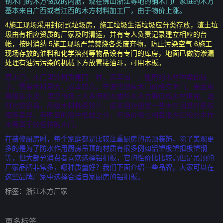
钢木门的木方做成的内筋，现在佛山浙江等地的钢木门厂家进的木方
基本来自广西或者江西的木方材料加工厂，由于物价上涨。
4施工现场采用封闭式垃圾房，施工垃圾生活垃圾应分类存放，渣土垃
圾由有相应资质的厂家及时清运，并有专人负责记录建立相应的台
帐，按时消纳 5施工现场严禁焚烧各类废弃物，防止污染空气 6施工
现场存放的油料和化学溶剂等物品设有专门的库房，地面已做防渗漏
处理有油污污染的机械下方放置接油斗，可用木板。
原木门，木门里外材质是同一种，表里如一，能用的木材种类比较
少，需要木材量大，成本较高，宁波代理原木门价格实木门，表面用
高级实木皮，里层市场上大多用松木或杉木木方等低档木材填充，选
材比较容易，高级木材耗费较少，成本相对便宜一些木材因其材质纹
理等差异，有明显的高中低档之分，市场价格也相差很大红松杉木柞
木等属于较低档的木门。
在装修厨房时，每个家庭都是比较注重厨房的吊顶装饰，除了美观更
多的是为了防水作用厨房吊顶的材质有很多例如铝塑板塑扣板塑钢
等，但大部分消费者喜欢选择铝扣板，它的性价比比较高但是吊顶的
厂家品牌非常多，哪种质量好？我们下面介绍一些品牌，大家可以在
这些品牌厂家中选择合适自家厨房的铝扣板。
标签：
浙江木方厂家
更多标签