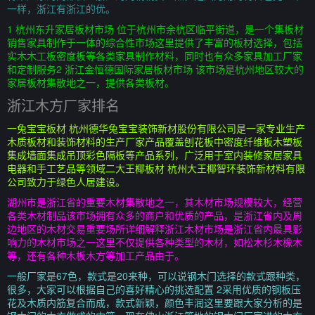
一样，浙江有浙江的优。
1 杭州东升家居板材市场 位于杭州市余杭区临平街道，是一个集板材
销售家具制作于一体的综合性市场这里提供了丰富的板材选择，包括
实木木工板密度板等各类家具制作材料，同时也有众多家具加工厂家
和定制服务2 浙江金恒德国际家居板材市场 该市场是杭州地区较大的
家居板材集散地之一，提供各类板材。
浙江木方厂家排名
一兔宝宝板材 杭州德华兔宝宝装饰新材股份有限公司是一家专业生产
木质板材和装饰材料的生产厂家产品覆盖刨花板中密度纤维板木塑板
集成墙面集成吊顶彩色隔板等产品系列，广泛用于室内装修家居家具
电器和手工艺品等领域二大王椰板材 杭州大王椰智环装饰新材料有限
公司致力于绿色人居建设。
湖州市是浙江省的重要木材集散地之一，其木材市场规模较大，经营
各类木材制品该市场拥有众多的商户和优质的产品，是浙江省内及周
边地区的木材交易重要场所详细解释浙江木材市场是浙江省内最具影
响力的木材市场之一这里不仅提供各种类型的木材，如松木杉木橡木
等，还有各种木板木方等加工产品由于。
一般厂家是67色，款式是20来种，可以说钢木门选择的款式跟种类，
很多，大家可以根据自己的喜好精心的挑选配置 2采用优质的钢板压
花及木质内筋复合而成，款式新颖，颜色丰润这里要跟大家分析的是