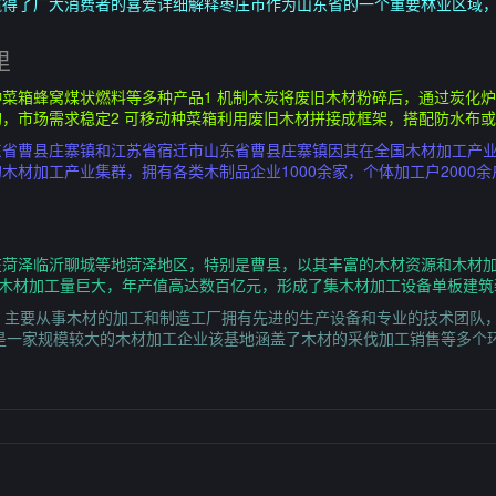
赢得了广大消费者的喜爱详细解释枣庄市作为山东省的一个重要林业区域
里
菜箱蜂窝煤状燃料等多种产品1 机制木炭将废旧木材粉碎后，通过炭化
，市场需求稳定2 可移动种菜箱利用废旧木材拼接成框架，搭配防水布
省曹县庄寨镇和江苏省宿迁市山东省曹县庄寨镇因其在全国木材加工产业
材加工产业集群，拥有各类木制品企业1000余家，个体加工户2000余
菏泽临沂聊城等地菏泽地区，特别是曹县，以其丰富的木材资源和木材加
镇木材加工量巨大，年产值高达数百亿元，形成了集木材加工设备单板建
厂，主要从事木材的加工和制造工厂拥有先进的生产设备和专业的技术团队
是一家规模较大的木材加工企业该基地涵盖了木材的采伐加工销售等多个