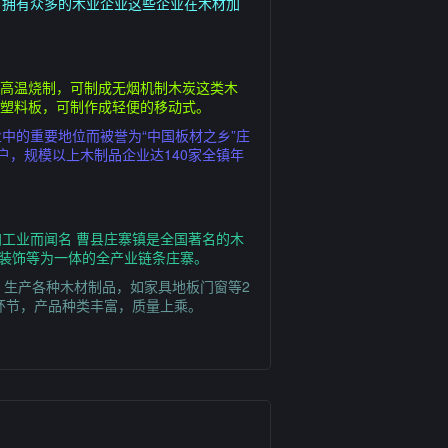
，拥有众多的木业企业这些企业在木材加
炉高温烧制，可制成无烟机制木炭这类木
或塑料板，可制作成轻便的移动式。
中的重要地位而被誉为“中国板材之乡”庄
户，规模以上木制品企业达140家全镇年
工业而闻名 曹县庄寨镇是全国著名的木
筑装饰等为一体的全产业链条庄寨。
，生产各种木材制品，如家具地板门窗等2
环节，产品种类丰富，质量上乘。