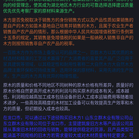
向的经营理念，使其成为湖北地区木方行业的可靠选择选择建议质量
优先优先考察厂家的原材料来源生产。
木方是否免税取决于销售方的身份销售方式以及产品性质如果销售的
是自产的木方如苗木基地自己培育并销售的木方，且属于农业生产者
销售自产农产品的情形，那么根据中华人民共和国增值税暂行条例第
十五条的规定，其销售是免增值税的如果是一般纳税人销售非自产的
木方则按照销售非自产农产品的税率。
一百胜木方作为市场上备受认可的品牌之一，百胜木方以其优质的木
材选材和精湛的工艺技术赢得了广大消费者的喜爱其产品广泛应用于
家具建筑等领域，以其稳定性和耐用性著称二大自然木方大自然木方
品牌注重环保和可持续发展，选用环保的原材料，采用先进的生产技
术，生产出的木方具有优异的物理性能。
原木的质量和价格不同地区不同树种的原木价格有所差异，质量好的
原木价格自然更高开成木方的利润与购买原木的成本有关，成本越
低，利润相应越高加工成本包括设备折旧人工成本运输费用等随着技
术进步，一些高效高精度的木材加工设备可以有效提高生产效率和木
方的质量，但初期投入成本也较高。
在龙口市，可以通过以下途径购买旧木方1 山东立群木业有限公司山
东立群木业有限公司位于龙口市，主营建筑废旧方木等产品该公司直
接从事废旧木材的回收与销售，能够提供稳定的货源，且产品类型可
能涵盖不同规格的旧木方若需求量较大或对木材质量有特定要求，可