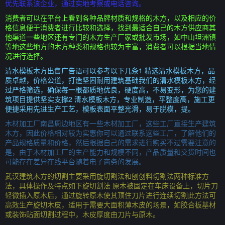
优先联系该企业，通过实地考察或电话咨询。
消费者可以在平台上看到各种品牌材质和规格的木方，以及相应的价
格信息便于消费者进行比较和选择，找到最适合自己的木方供应商其
他渠道一些地区还有专门的木方生产厂家或批发市场，如中山坦洲镇
等地这些地方的木方种类和规格也较为丰富，消费者可以根据当地情
况进行选择。
清水模板木方出售广告语可以参考以下几条1 精选清水模板木方，品
质卓越，价格公道，打造坚固耐用建筑基础我们的清水模板木方，经
过严格筛选，确保每一根都质地优良，硬度高，不易变形，为您的建
筑项目提供坚实支撑2 清水模板木方，专业制造，平整度高，施工更
便捷采用先进生产工艺，模板表面平整光滑，易于脱模，提。
木材加工厂南昌周边地区有一些木材加工厂，这些工厂直接生产建筑
木方，因此价格相对较为实惠你可以通过联系这些工厂，了解他们的
产品规格质量和价格，然后根据自己的需求进行购买不过需要注意的
是，由于木材加工厂的生产能力和规模不同，产品质量和交货时间也
可能存在差异在线平台随着电子商务的发展。
武汉建筑木方的切割主要采用旋切割法和刨创料切割法两种标准方
法，具体操作及特点如下旋切割法 原木被固定在车床设备上，切片刀
轻微插入原木后，通过旋转原木使其顶住刀片进行连续切割此方法可
高效生产旋切木皮，适用于需要大面积薄木皮的场景，如胶合板基材
或装饰贴面切割过程中，木皮厚度由刀片与原木。