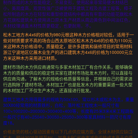
制作而成的木方性能稳定，不易变形，使用起来非常简便木材结巴
小，美观度高，观赏性强广泛被使用于建筑工程及古建工程等，樟子
松所制造的木方在轻型和重型修建结构中都具有牢靠的功能花旗松木
方花旗松建筑木方使用进口原木生产材质从周边黄色到中间淡红色，
木材纹理通直木材性质更稳定，也更耐用，不。
松木工地方木4x6的价格为980元根这种木方价格相对较低，适用于一
些对材质要求不高的场合山西太原地区松木木方4x6的价格为1100元
米这种木方价格适中，质量稳定，是许多建筑和装修项目的常用材料
浙江宁波地区亿展木业生产的进口建筑木方4x6的价格为100000元立
方米这种木方采用进口材质。
建材市场的木方供应商通常与多家木材加工厂有合作关系，能够确保
木方的质量和供应的稳定性买家在建材市场批发木方时，可以直接与
供应商沟通，了解木方的规格价格质量等信息，并根据自己的需求进
行选购除了建材市场，木材加工厂也是批发木方的重要渠道一些大型
的木材加工厂不仅生产木方，还直接进行批发。
建筑工地木方用得最多的规格为50x100，常以杉木或松木为主，重量
30X80经常用的材质铁杉，白松，落叶松工程枕木一般尺寸有
100×100200×200300×300400×400等，长度有25米3米4米工程跳板
一般尺寸有40×25040×30050×25050×300等家具材料一把尺寸有厚
度18。
价格走势的核心驱动因素有以下几点供应端方面，全球木材供应缺口
扩大，预计2025年增至8%，加拿大BC省虫害减产运输成本高于疫情