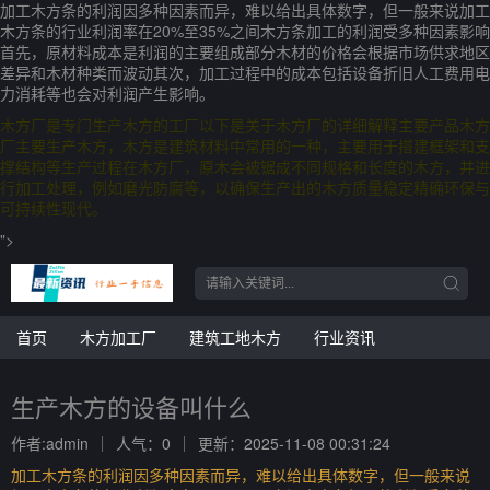
加工木方条的利润因多种因素而异，难以给出具体数字，但一般来说加工
木方条的行业利润率在20%至35%之间木方条加工的利润受多种因素影响
首先，原材料成本是利润的主要组成部分木材的价格会根据市场供求地区
差异和木材种类而波动其次，加工过程中的成本包括设备折旧人工费用电
力消耗等也会对利润产生影响。
木方厂是专门生产木方的工厂以下是关于木方厂的详细解释主要产品木方
厂主要生产木方，木方是建筑材料中常用的一种，主要用于搭建框架和支
撑结构等生产过程在木方厂，原木会被锯成不同规格和长度的木方，并进
行加工处理，例如磨光防腐等，以确保生产出的木方质量稳定精确环保与
可持续性现代。
">
首页
木方加工厂
建筑工地木方
行业资讯
生产木方的设备叫什么
作者:admin
人气：0
更新：2025-11-08 00:31:24
加工木方条的利润因多种因素而异，难以给出具体数字，但一般来说