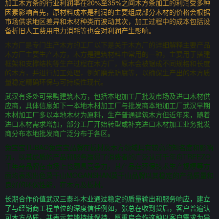
加工木方条的行业利润率在20%至35%之间木方条加工的利润受多种
因素影响首先，原材料成本是利润的主要组成部分木材的价格会根据
市场供求地区差异和木材种类而波动其次，加工过程中的成本包括设
备折旧人工费用电力消耗等也会对利润产生影响。
木方厂是专门生产木方的工厂以下是关于木方厂的详细解释主要产品
木方厂主要生产木方，木方是建筑材料中常用的一种，主要用于搭建
框架和支撑结构等生产过程在木方厂，原木会被锯成不同规格和长度
的木方，并进行加工处理，例如磨光防腐等，以确保生产出的木方质
量稳定精确环保与可持续性现代。
武汉有多处可采购建筑木方，包括本地加工厂批发市场及进口木材供
应商，具体信息如下一本地木材加工厂与批发商本地加工厂武汉早期
木材加工厂多以本地木材为原料，生产普通建筑木方但近年来，随着
进口木材需求增加，部分工厂开始转型或补充进口木材加工业务批发
商分布本地批发商广泛分布于各区。
兔宝宝TUBAO兔宝宝品牌在板材及木方领域具有较高的知名度和影响
力，以其优质的产品和服务赢得了消费者的广泛认可千年舟TREEZO
千年舟品牌在市场上也颇具竞争力，其产品在环保技术生产规模等方
面均表现出色莫干山MOGANSHAN莫干山品牌以其稳定的产品质量和
良好的环保性能，在木方及板材。
长期合作价值武汉三泰斗木业通过稳定的质量输出和服务响应，建立
了与经销商工程单位的深度信任例如，张总在收到货后，客户普遍认
可木方品质，并表示若能持续保持，愿重启合作这种以客户需求为导