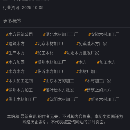
行业资讯
2025-10-05
更多标签
#
木方建筑公司
#
湖北木材加工工厂
#
安徽木材加工厂
#
建筑木方
#
北京木材加工厂
#
免熏蒸木方厂家
#
生产木方
#
加工木材
#
沈阳木方批发厂家
#
木方加固
#
柳州木材加工厂
#
木方
#
加工木方
#
木方木方
#
临沂木方加工厂
#
木材厂加工
#
木头加工定制
#
山东木方的加工
#
木材加工厂家
#
湖州木方加工
#
落叶松木方批发
#
建筑上的木方
#
佛山木材加工厂
#
沈阳木材加工厂
#
新乡木材加工厂
本站和 最新资讯 的作者无关，不对其内容负责。本历史页面谨为
网络历史索引，不代表被查询网站的即时页面。