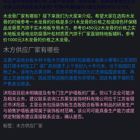
众力富特电梯有限公司 主营产品电梯，厨房设备，机械设备地址北京
市房山区拱辰街道天星街1号院4号楼8层911成立时间201012153。
木龙骨厂家有哪些？接下来我们为大家来介绍，希望大家在选购木龙
骨的时候参考一木龙骨的价格是多少1木龙骨的价格之柏诺绿色环保精
品龙骨蒸汽烘干实木地板专用木方，参考价450元2木龙骨的价格之实
木地板龙骨地龙防腐落叶松材质蒸汽烘干厂家直销特地板辅料，参考
价1000元3木龙骨的价格之木龙骨。
木方供应厂家有哪些
主要产品地台板木材卡板木方建筑材料包装箱木板柴火等等2江苏泗阳
县灯塔木材加工厂 该厂房创建于上个世纪九十年代末，位于我国的意
杨之乡，该地为古黄河畔，风景非常秀丽因为它还濒临国道省道，再
加上交通很便利，因此货物运输的速度也非常快，因此有着不错的生
产售卖业绩该。
沭阳县目前未明确提及有专门生产护墙板的厂家，但以下企业可能涉
及相关业务，建议联系咨询江苏莱宝装饰材料有限公司位于江苏省宿
迁市沭阳县，主营业务包括装饰板生态板胶合板等木制品的研发生产
与销售护墙板通常属于装饰板材范畴，该公司可能具备生产能力或提
供定制服务建议直接联系企业，确认是否。
标签：
木方供应厂家