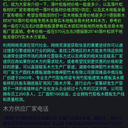
们，就为大家来介绍一下，落叶松板材价格一般是多少，以及落叶松
板材的厂家有哪些吧一落叶松板材价格须知1供应；以及实木地板龙骨
厂家有哪些？希望会帮助到你们一实木地板龙骨价格是多少1德丽斯木
材30*50落叶松地板专用木龙骨实木地板龙骨木材木料木方，参考价
格一般在7元左右2倍康地板菠萝格实木锁扣地板地热地板免龙骨木地
板厂家直销，参考价格一般在570元左右3德丽斯25*40落叶松烘干地
板龙骨DIY实木木方家装。
利用网络资源在现代社会，网络资源是获取信息的重要途径你可以通
过搜索引擎或相关行业的网站，查找江西地区的木方批发市场这些网
站通常会提供市场的具体位置联系方式以及商家的相关信息联系厂家
或供应商如果你对木方的需求较大，或者希望找到更优惠的价格和更
好的质量，可以直接联系木方生产厂家或；湖南中南神箭竹木有限公
司厂家生产圆柱木模板湖南中南神箭竹木有限公司原双峰县中南压板
厂创建于2003年，专业生产竹胶板桥梁专用竹胶板建筑木模板清水模
板砖机托板车厢底板矿用风门板木方等，是行业内一家集研发生产营
销于一体的省级林业产业化龙头企业经过十九年的沉淀淬炼，公司现
拥有员工200多人，工厂面积100余亩，企业拥有竹胶板木模板生产线
和质量检测。
木方供应厂家电话
1易鼎行环保科技北京有限公司 主营产品钢木龙骨，钢包木，钢木方
地址北京市中关村科技园区·房山园·创新谷成立时间201604072北京