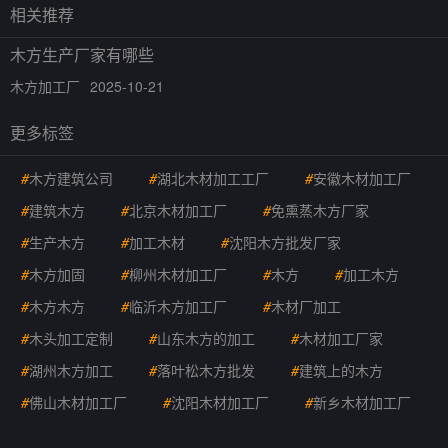
相关推荐
木方生产厂家有哪些
木方加工厂
2025-10-21
更多标签
#
木方建筑公司
#
湖北木材加工工厂
#
安徽木材加工厂
#
建筑木方
#
北京木材加工厂
#
免熏蒸木方厂家
#
生产木方
#
加工木材
#
沈阳木方批发厂家
#
木方加固
#
柳州木材加工厂
#
木方
#
加工木方
#
木方木方
#
临沂木方加工厂
#
木材厂加工
#
木头加工定制
#
山东木方的加工
#
木材加工厂家
#
湖州木方加工
#
落叶松木方批发
#
建筑上的木方
#
佛山木材加工厂
#
沈阳木材加工厂
#
新乡木材加工厂